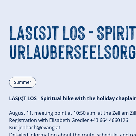
LAS(s)T LOS - Spir
Urlauberseelsor
Summer
LAS(s)T LOS - Spiritual hike with the holiday chaplai
August 11, meeting point at 10:50 a.m. at the Zell am Zill
Registration with Elisabeth Gredler +43 664 4660126
Kur.jenbach@evang.at
Detailed information about the route, schedule, and reg