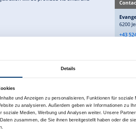
Contac
Evange
6200 J
+43 52
pg.jen
Details
back to overview
Cookies
nhalte und Anzeigen zu personalisieren, Funktionen für soziale
Website zu analysieren. Außerdem geben wir Informationen zu I
r soziale Medien, Werbung und Analysen weiter. Unsere Partner
 Daten zusammen, die Sie ihnen bereitgestellt haben oder die s
he newsletter now!
n.