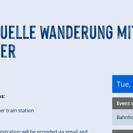
ituelle Wanderung mi
ger
Tue,
ns:
Event 
er train station
Bahnh
istration will be provided via email and