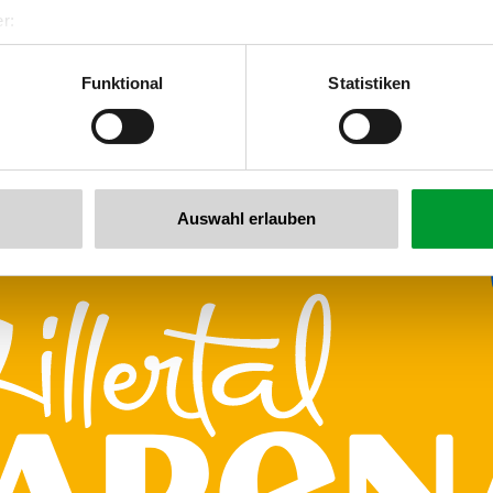
r:
al GmbH & Co KG
er
Funktional
Statistiken
llertalarena.com
Auswahl erlauben