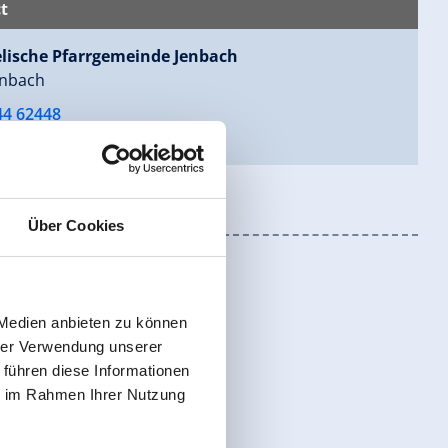
t
lische Pfarrgemeinde Jenbach
enbach
44 62448
bach@evang.at
Über Cookies
 Medien anbieten zu können
hrer Verwendung unserer
 führen diese Informationen
ie im Rahmen Ihrer Nutzung
register