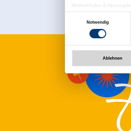
Medieninhaber & Herausgebe
Zeller Bergbahnen Zillert
Einwilligungsauswahl
Rohr 23// A-6280 Zell am Zill
Notwendig
Tel: +43 5282 7165// info@zi
www.zillertalarena.com
Ablehnen