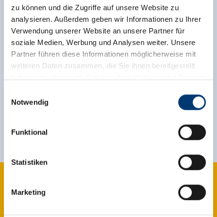
zu können und die Zugriffe auf unsere Website zu
analysieren. Außerdem geben wir Informationen zu Ihrer
Verwendung unserer Website an unsere Partner für
back to overview
soziale Medien, Werbung und Analysen weiter. Unsere
Partner führen diese Informationen möglicherweise mit
weiteren Daten zusammen, die Sie ihnen bereitgestellt
haben oder die sie im Rahmen Ihrer Nutzung der Dienste
gesammelt haben.
Sign up for the newsletter now!
Einwilligungsauswahl
Notwendig
Medieninhaber & Herausgeber:
register
Zeller Bergbahnen Zillertal GmbH & Co KG
Funktional
Rohr 23// A-6280 Zell am Ziller
Tel: +43 5282 7165// info@zillertalarena.com
www.zillertalarena.com
Statistiken
Marketing