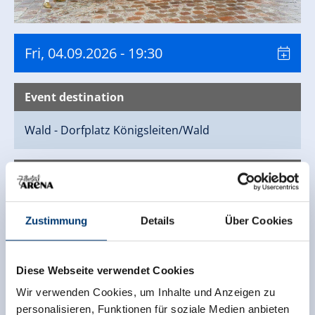
Fri, 04.09.2026
- 19:30
Event destination
Wald - Dorfplatz
Königsleiten/Wald
Contact
Tourismusverband Wald/Königsleiten
Zustimmung
Details
Über Cookies
Wald 126
5742 Wald im Pinzgau
+43 6565 82430
Diese Webseite verwendet Cookies
info@wald-koenigsleiten.at
Wir verwenden Cookies, um Inhalte und Anzeigen zu
www.wald-koenigsleiten.at
personalisieren, Funktionen für soziale Medien anbieten