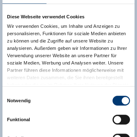
Diese Webseite verwendet Cookies
Wir verwenden Cookies, um Inhalte und Anzeigen zu
personalisieren, Funktionen für soziale Medien anbieten
zu können und die Zugriffe auf unsere Website zu
analysieren. Außerdem geben wir Informationen zu Ihrer
Verwendung unserer Website an unsere Partner für
soziale Medien, Werbung und Analysen weiter. Unsere
Partner führen diese Informationen möglicherweise mit
weiteren Daten zusammen, die Sie ihnen bereitgestellt
haben oder die sie im Rahmen Ihrer Nutzung der Dienste
gesammelt haben.
Einwilligungsauswahl
Notwendig
Medieninhaber & Herausgeber:
Zeller Bergbahnen Zillertal GmbH & Co KG
Funktional
Rohr 23// A-6280 Zell am Ziller
Tel: +43 5282 7165// info@zillertalarena.com
www.zillertalarena.com