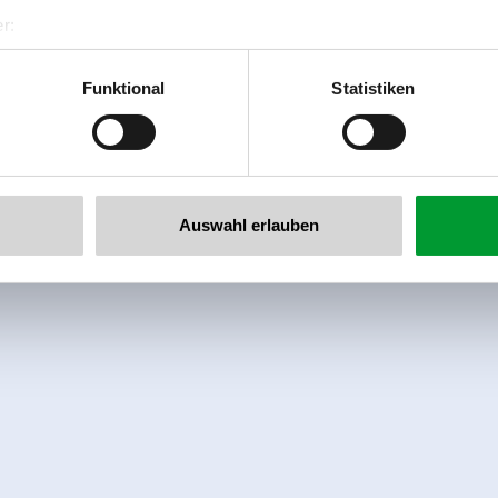
r:
al GmbH & Co KG
er
Funktional
Statistiken
llertalarena.com
Auswahl erlauben