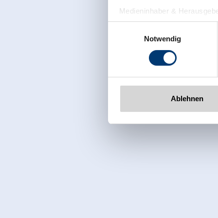
Medieninhaber & Herausgebe
Zeller Bergbahnen Zillert
Einwilligungsauswahl
Rohr 23// A-6280 Zell am Zill
Notwendig
Tel: +43 5282 7165// info@zi
www.zillertalarena.com
Ablehnen