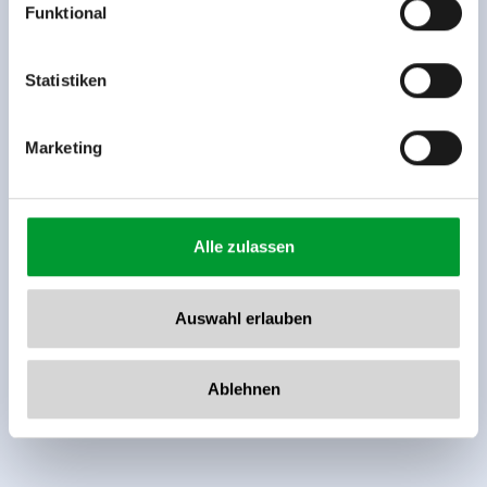
Funktional
Rohr 23// A-6280 Zell am Ziller
Tel: +43 5282 7165// info@zillertalarena.com
www.zillertalarena.com
Statistiken
Marketing
Alle zulassen
Auswahl erlauben
Ablehnen