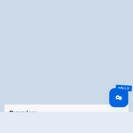
Overview
🅇
Route Length
0.8 km