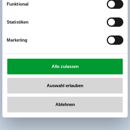
Funktional
Rohr 23// A-6280 Zell am Ziller
Tel: +43 5282 7165// info@zillertalarena.com
www.zillertalarena.com
Statistiken
Marketing
Alle zulassen
Auswahl erlauben
Ablehnen