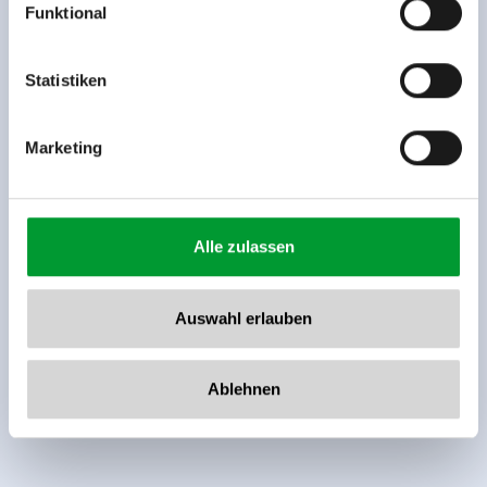
Funktional
Rohr 23// A-6280 Zell am Ziller
Tel: +43 5282 7165// info@zillertalarena.com
www.zillertalarena.com
Statistiken
Marketing
Alle zulassen
Auswahl erlauben
Ablehnen