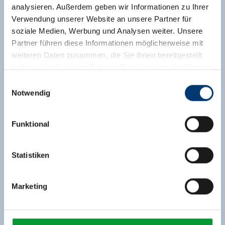
analysieren. Außerdem geben wir Informationen zu Ihrer
Verwendung unserer Website an unsere Partner für
soziale Medien, Werbung und Analysen weiter. Unsere
Partner führen diese Informationen möglicherweise mit
weiteren Daten zusammen, die Sie ihnen bereitgestellt
haben oder die sie im Rahmen Ihrer Nutzung der Dienste
gesammelt haben.
Einwilligungsauswahl
Notwendig
Medieninhaber & Herausgeber:
Zeller Bergbahnen Zillertal GmbH & Co KG
Funktional
Rohr 23// A-6280 Zell am Ziller
Tel: +43 5282 7165// info@zillertalarena.com
www.zillertalarena.com
Statistiken
Marketing