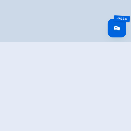
Overview
Walking time
06:30 h
Route Length
15.8 km
Difficulty
Middle
altitude meters
688 hm
uphill
altitude meters
688 hm
downhill
highest point
2106 m