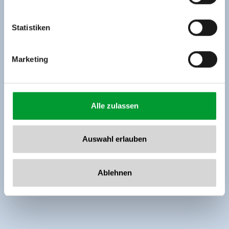
Tel: +43 5282 7165// info@zillertalarena.com
www.zillertalarena.com
Statistiken
Marketing
Alle zulassen
Auswahl erlauben
Ablehnen