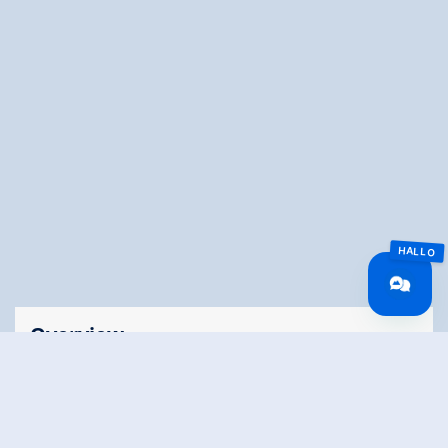
Overview
Running time
02:00 h
Route Length
18.27 km
Difficulty
Middle