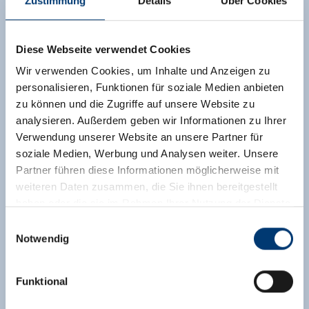
Zustimmung
Details
Über Cookies
Diese Webseite verwendet Cookies
Wir verwenden Cookies, um Inhalte und Anzeigen zu
personalisieren, Funktionen für soziale Medien anbieten
zu können und die Zugriffe auf unsere Website zu
analysieren. Außerdem geben wir Informationen zu Ihrer
Verwendung unserer Website an unsere Partner für
soziale Medien, Werbung und Analysen weiter. Unsere
Partner führen diese Informationen möglicherweise mit
weiteren Daten zusammen, die Sie ihnen bereitgestellt
haben oder die sie im Rahmen Ihrer Nutzung der Dienste
gesammelt haben.
Einwilligungsauswahl
Notwendig
Medieninhaber & Herausgeber:
Zeller Bergbahnen Zillertal GmbH & Co KG
Funktional
Rohr 23// A-6280 Zell am Ziller
Tel: +43 5282 7165// info@zillertalarena.com