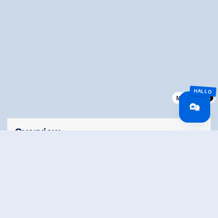
MapLibre
Overview
Duration
22 km
Route Length
22 km
Difficulty
Middle
Roundtrip
No
altitude meters
1036 hm