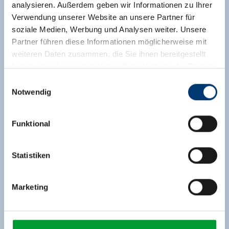
analysieren. Außerdem geben wir Informationen zu Ihrer
Verwendung unserer Website an unsere Partner für
soziale Medien, Werbung und Analysen weiter. Unsere
Partner führen diese Informationen möglicherweise mit
weiteren Daten zusammen, die Sie ihnen bereitgestellt
haben oder die sie im Rahmen Ihrer Nutzung der Dienste
gesammelt haben.
Einwilligungsauswahl
Notwendig
Medieninhaber & Herausgeber:
Zeller Bergbahnen Zillertal GmbH & Co KG
Funktional
Rohr 23// A-6280 Zell am Ziller
Tel: +43 5282 7165// info@zillertalarena.com
www.zillertalarena.com
Statistiken
Marketing