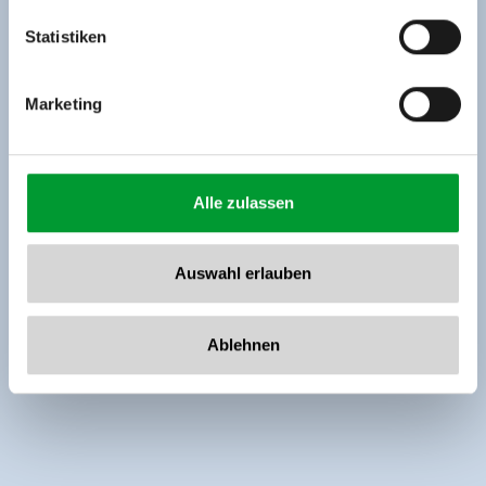
Tel: +43 5282 7165// info@zillertalarena.com
www.zillertalarena.com
Statistiken
Marketing
Alle zulassen
Auswahl erlauben
Ablehnen