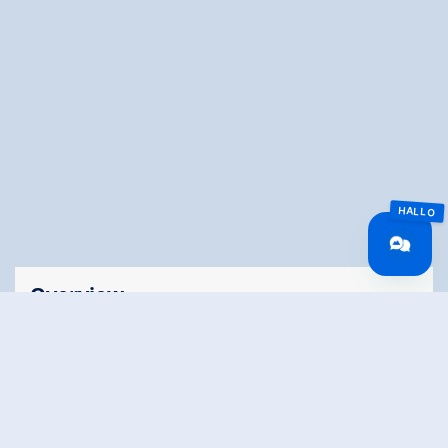
Overview
Duration
3.73 km
Route Length
3.73 km
Difficulty
Easy
Roundtrip
No