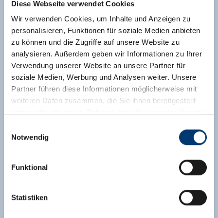
Diese Webseite verwendet Cookies
Wir verwenden Cookies, um Inhalte und Anzeigen zu
personalisieren, Funktionen für soziale Medien anbieten
zu können und die Zugriffe auf unsere Website zu
analysieren. Außerdem geben wir Informationen zu Ihrer
Verwendung unserer Website an unsere Partner für
soziale Medien, Werbung und Analysen weiter. Unsere
Partner führen diese Informationen möglicherweise mit
weiteren Daten zusammen, die Sie ihnen bereitgestellt
haben oder die sie im Rahmen Ihrer Nutzung der Dienste
gesammelt haben.
Einwilligungsauswahl
Notwendig
Medieninhaber & Herausgeber:
Zeller Bergbahnen Zillertal GmbH & Co KG
Funktional
Rohr 23// A-6280 Zell am Ziller
Tel: +43 5282 7165// info@zillertalarena.com
www.zillertalarena.com
Statistiken