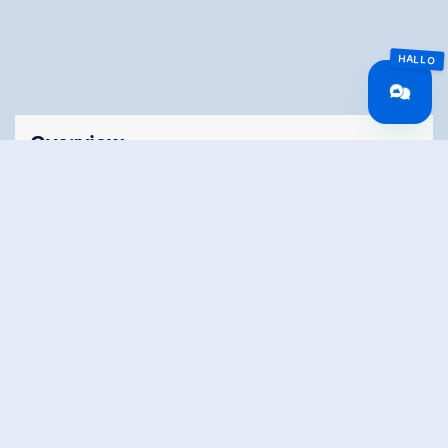
Overview
Walking time
03:30 h
Route Length
10.31 km
Difficulty
Hard
altitude meters
560 hm
uphill
altitude meters
15 hm
downhill
highest point
1631 m
Route Start
Krimml Waterfalls