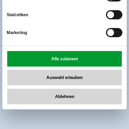
Tel: +43 5282 7165// info@zillertalarena.com
www.zillertalarena.com
Statistiken
Marketing
Alle zulassen
Auswahl erlauben
Ablehnen