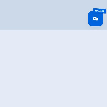
Overview
Walking time
22:30 h
Route Length
45.76 km
Difficulty
Hard
altitude meters
3674 hm
uphill
altitude meters
3674 hm
downhill
highest point
2880 m
Route Start