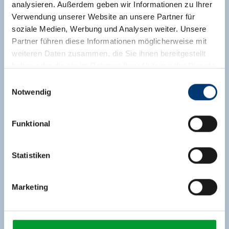
analysieren. Außerdem geben wir Informationen zu Ihrer
Verwendung unserer Website an unsere Partner für
soziale Medien, Werbung und Analysen weiter. Unsere
Partner führen diese Informationen möglicherweise mit
weiteren Daten zusammen, die Sie ihnen bereitgestellt
haben oder die sie im Rahmen Ihrer Nutzung der Dienste
gesammelt haben.
Einwilligungsauswahl
Notwendig
Medieninhaber & Herausgeber:
Zeller Bergbahnen Zillertal GmbH & Co KG
Funktional
Rohr 23// A-6280 Zell am Ziller
Tel: +43 5282 7165// info@zillertalarena.com
www.zillertalarena.com
Statistiken
Marketing