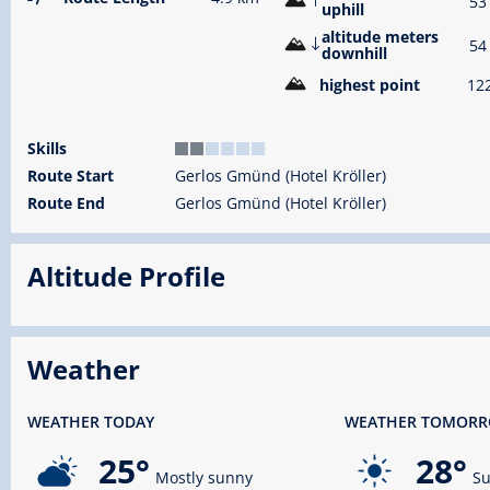
53
uphill
altitude meters
54
downhill
highest point
12
Skills
Route Start
Gerlos Gmünd (Hotel Kröller)
Route End
Gerlos Gmünd (Hotel Kröller)
Altitude Profile
Weather
WEATHER TODAY
WEATHER TOMOR
25°
28°
Mostly sunny
Su