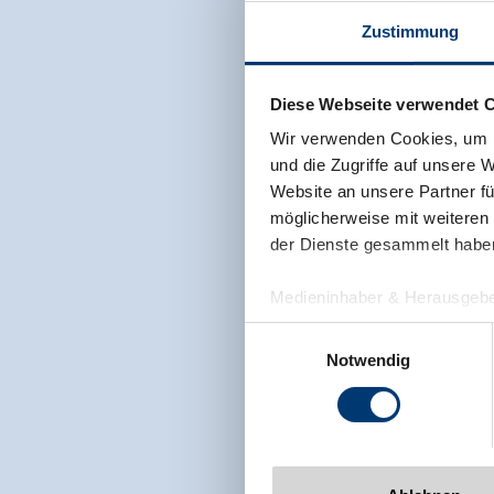
Zustimmung
Diese Webseite verwendet 
Wir verwenden Cookies, um I
und die Zugriffe auf unsere 
Website an unsere Partner fü
möglicherweise mit weiteren
der Dienste gesammelt habe
Medieninhaber & Herausgebe
Zeller Bergbahnen Zillert
Einwilligungsauswahl
Rohr 23// A-6280 Zell am Zill
Notwendig
Tel: +43 5282 7165// info@zi
www.zillertalarena.com