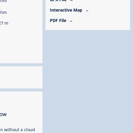
 hm
Interactive Map
 hm
PDF File
27 m
ROW
n without a cloud