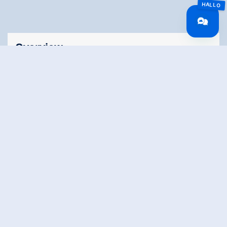
Overview
Walking time
02:00 h
Time Uphill
01:10 h
Time downhill
01:10 h
Route Length
7.2 km
altitude meters
199 hm
uphill
altitude meters
199 hm
downhill
highest point
1455 m
Stamina
Skills