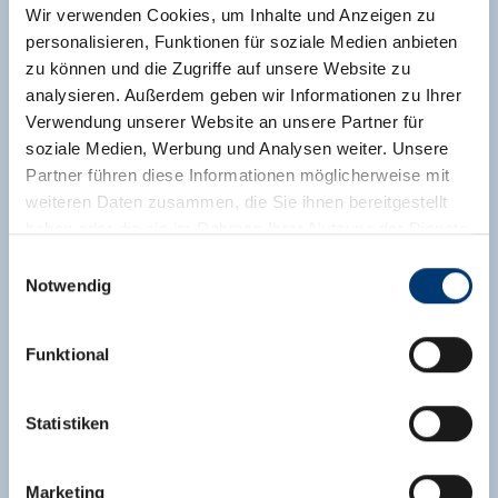
Wir verwenden Cookies, um Inhalte und Anzeigen zu
personalisieren, Funktionen für soziale Medien anbieten
zu können und die Zugriffe auf unsere Website zu
analysieren. Außerdem geben wir Informationen zu Ihrer
Verwendung unserer Website an unsere Partner für
soziale Medien, Werbung und Analysen weiter. Unsere
Partner führen diese Informationen möglicherweise mit
weiteren Daten zusammen, die Sie ihnen bereitgestellt
haben oder die sie im Rahmen Ihrer Nutzung der Dienste
gesammelt haben.
Einwilligungsauswahl
Notwendig
Medieninhaber & Herausgeber:
Zeller Bergbahnen Zillertal GmbH & Co KG
Funktional
Rohr 23// A-6280 Zell am Ziller
Tel: +43 5282 7165// info@zillertalarena.com
www.zillertalarena.com
Statistiken
Marketing