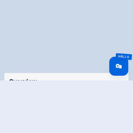
Overview
Route Length
26 km
Difficulty
Hard
Roundtrip
No
Duration
03:30 h
Walking time
02:15 h