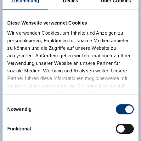
Zustimmung
Details
Über Cookies
Diese Webseite verwendet Cookies
Wir verwenden Cookies, um Inhalte und Anzeigen zu
personalisieren, Funktionen für soziale Medien anbieten
zu können und die Zugriffe auf unsere Website zu
analysieren. Außerdem geben wir Informationen zu Ihrer
Verwendung unserer Website an unsere Partner für
soziale Medien, Werbung und Analysen weiter. Unsere
Partner führen diese Informationen möglicherweise mit
weiteren Daten zusammen, die Sie ihnen bereitgestellt
haben oder die sie im Rahmen Ihrer Nutzung der Dienste
gesammelt haben.
Einwilligungsauswahl
Notwendig
Medieninhaber & Herausgeber:
Zeller Bergbahnen Zillertal GmbH & Co KG
Funktional
Rohr 23// A-6280 Zell am Ziller
Tel: +43 5282 7165// info@zillertalarena.com