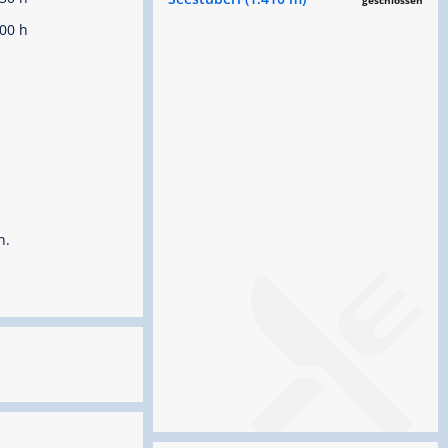
geschlossen
00 h
n.