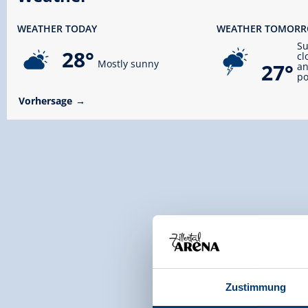
WEATHER TODAY
WEATHER TOMOR
S
28°
cl
Mostly sunny
27°
an
po
Vorhersage
Zustimmung