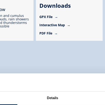
Downloads
ROW
un and cumulus
GPX File
ouds, rain showers
d thunderstorms
Interactive Map
ssible
PDF File
Details