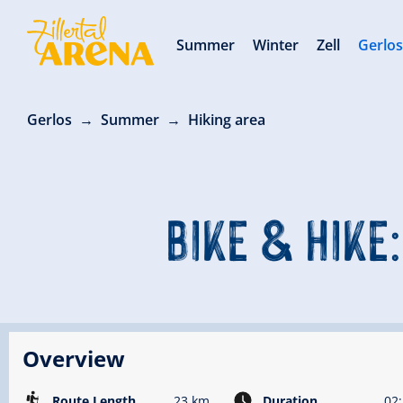
Summer
Winter
Zell
Gerlo
Gerlos
Summer
Hiking area
BIKE & HIKE:
Overview
Route Length
23 km
Duration
02: