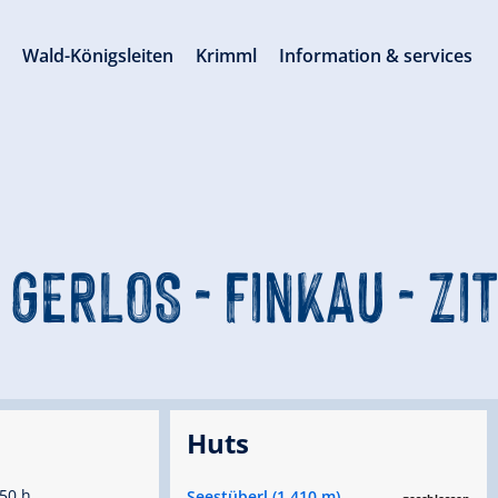
s
Wald-Königsleiten
Krimml
Information & services
 GERLOS - FINKAU - Z
Huts
50 h
Seestüberl (1.410 m)