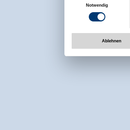
Rohr 23// A-6280 Zell am Zill
Notwendig
Tel: +43 5282 7165// info@zi
www.zillertalarena.com
Ablehnen