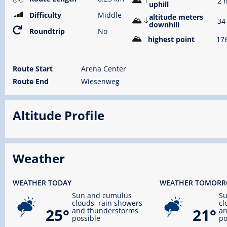
2 
uphill
Difficulty
Middle
altitude meters
34
downhill
Roundtrip
No
highest point
17
Route Start
Arena Center
Route End
Wiesenweg
Altitude Profile
Weather
WEATHER TODAY
WEATHER TOMOR
Sun and cumulus
S
clouds, rain showers
cl
25°
21°
and thunderstorms
an
possible
po