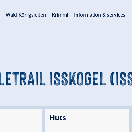
s
Wald-Königsleiten
Krimml
Information & services
GLETRAIL ISSKOGEL (IS
Huts