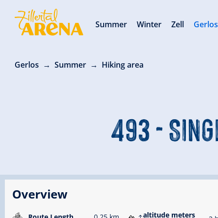
Summer
Winter
Zell
Gerlo
Gerlos
Summer
Hiking area
493 - SIN
Overview
altitude meters
Route Length
0.25 km