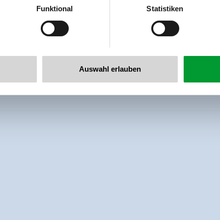
er
Funktional
Statistiken
llertalarena.com
Auswahl erlauben