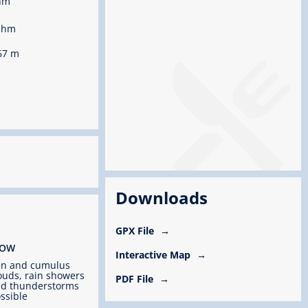
hm
 hm
67 m
Downloads
GPX File
ROW
Interactive Map
un and cumulus
ouds, rain showers
PDF File
d thunderstorms
ssible