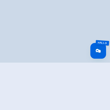
Overview
Route Length
0.4 km
Difficulty
Easy
Roundtrip
No
altitude meters