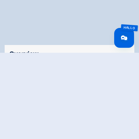
Overview
Route Length
9 km
Difficulty
Middle
Roundtrip
No
altitude meters
205 hm
uphill
altitude meters
205 hm
downhill
highest point
1456 m
Stamina