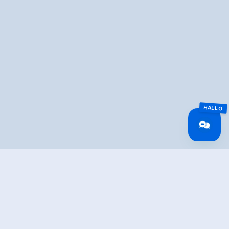
Overview
Route Length
24 km
Difficulty
Hard