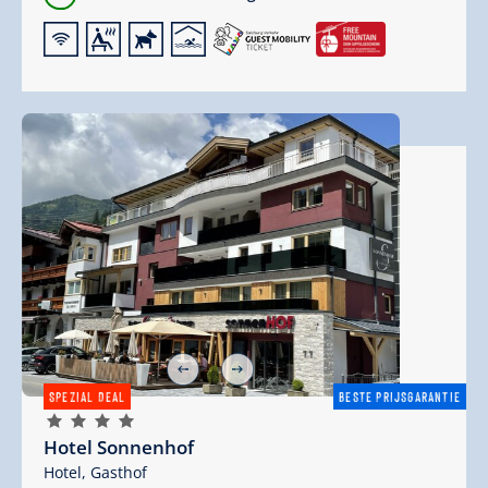
🜉
🗔
🔮
🅤
SPEZIAL DEAL
BESTE PRIJSGARANTIE
🞙
🞙
🞙
🞙
Hotel Sonnenhof
Hotel,
Gasthof