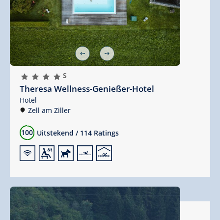
🞙
🞙
🞙
🞙
S
Theresa Wellness-Genießer-Hotel
Hotel
Zell am Ziller
100
Uitstekend
/
114 Ratings
🜉
🗔
🔮
🅐
🅤