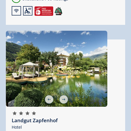
🜉
🗔
🞙
🞙
🞙
🞙
Landgut Zapfenhof
Hotel