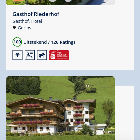
Gasthof Riederhof
Gasthof,
Hotel
Gerlos
100
Uitstekend
/
126 Ratings
🜉
🗔
🔮