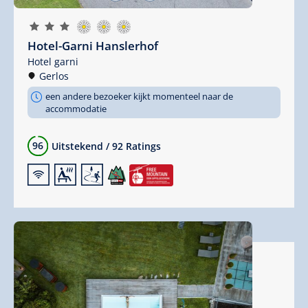
🞙
🞙
🞙
Hotel-Garni Hanslerhof
Hotel garni
Gerlos
een andere bezoeker kijkt momenteel naar de
accommodatie
96
Uitstekend
/
92 Ratings
🜉
🗔
🞷