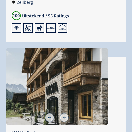
Zellberg
100
Uitstekend
/
55 Ratings
🜉
🗔
🔮
🅐
🅤