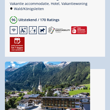
Vakantie accommodatie,
Hotel,
Vakantiewoning
Wald/Königsleiten
96
Uitstekend
/
170 Ratings
🜉
🗔
🞷
🔮