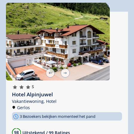
🞙
🞙
🞙
S
Hotel Alpinjuwel
Vakantiewoning,
Hotel
Gerlos
3 Bezoekers bekijken momenteel het pand
98
Uitstekend
/
99 Ratings