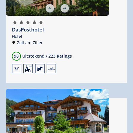
🞙
🞙
🞙
🞙
🞙
DasPosthotel
Hotel
Zell am Ziller
98
Uitstekend
/
223 Ratings
🜉
🗔
🔮
🅐