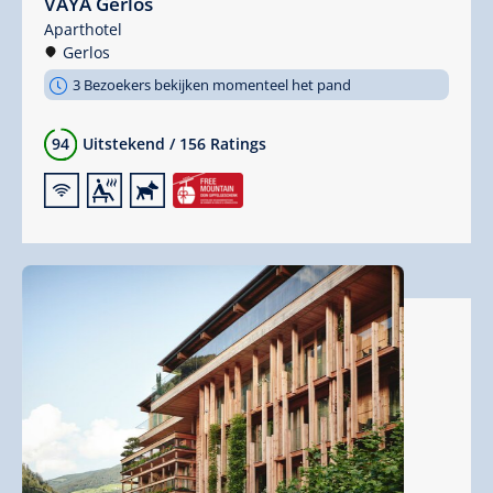
VAYA Gerlos
Aparthotel
Gerlos
3 Bezoekers bekijken momenteel het pand
94
Uitstekend
/
156 Ratings
🜉
🗔
🔮