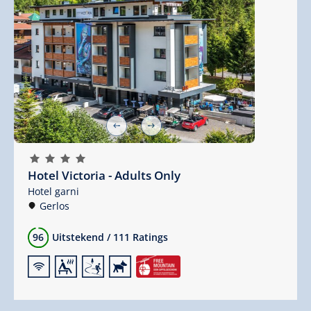
🞙
🞙
🞙
🞙
Hotel Victoria - Adults Only
Hotel garni
Gerlos
96
Uitstekend
/
111 Ratings
🜉
🗔
🞷
🔮