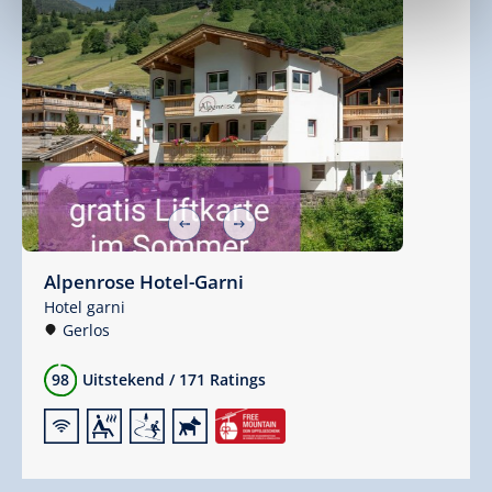
Alpenrose Hotel-Garni
Hotel garni
Gerlos
98
Uitstekend
/
171 Ratings
🜉
🗔
🞷
🔮