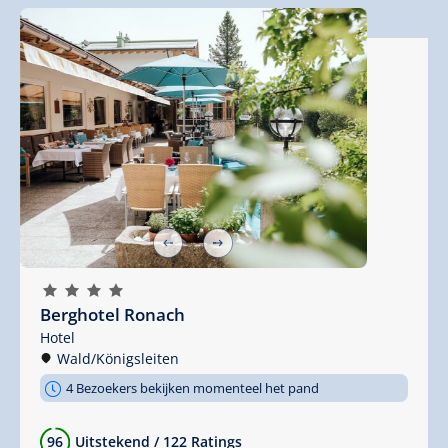
🞙
🞙
🞙
🞙
Berghotel Ronach
Hotel
Wald/Königsleiten
4 Bezoekers bekijken momenteel het pand
96
Uitstekend
/
122 Ratings