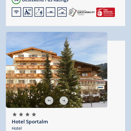
🜉
🗔
🞷
🅐
🅤
🞙
🞙
🞙
🞙
Hotel Sportalm
Hotel