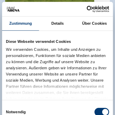
🞙
🞙
🞙
Zustimmung
Details
Über Cookies
Hotel-Garni Matthäuserhof
Hotel garni
Gerlos
Diese Webseite verwendet Cookies
96
Uitstekend
/
54 Ratings
Wir verwenden Cookies, um Inhalte und Anzeigen zu
personalisieren, Funktionen für soziale Medien anbieten
🜉
🗔
🞷
zu können und die Zugriffe auf unsere Website zu
analysieren. Außerdem geben wir Informationen zu Ihrer
Verwendung unserer Website an unsere Partner für
soziale Medien, Werbung und Analysen weiter. Unsere
Partner führen diese Informationen möglicherweise mit
weiteren Daten zusammen, die Sie ihnen bereitgestellt
haben oder die sie im Rahmen Ihrer Nutzung der Dienste
gesammelt haben.
Einwilligungsauswahl
Notwendig