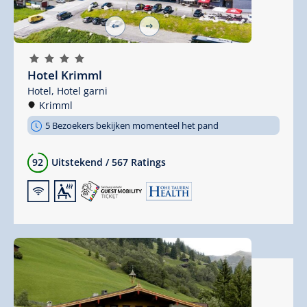
🞙
🞙
🞙
🞙
Hotel Krimml
Hotel,
Hotel garni
Krimml
5 Bezoekers bekijken momenteel het pand
92
Uitstekend
/
567 Ratings
🜉
🗔