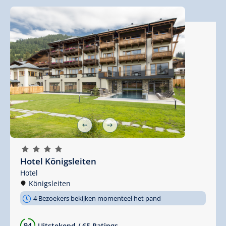
🞙
🞙
🞙
🞙
Hotel Königsleiten
Hotel
Königsleiten
4 Bezoekers bekijken momenteel het pand
94
Uitstekend
/
65 Ratings