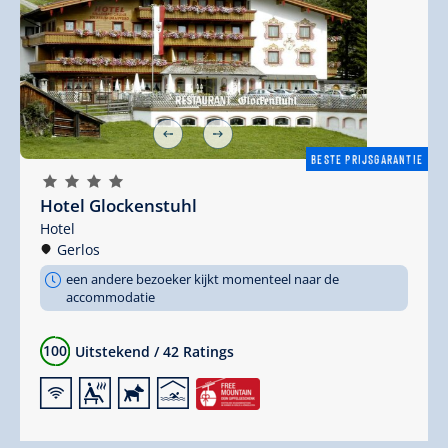
BESTE PRIJSGARANTIE
🞙
🞙
🞙
🞙
Hotel Glockenstuhl
Hotel
Gerlos
een andere bezoeker kijkt momenteel naar de
accommodatie
100
Uitstekend
/
42 Ratings
🜉
🗔
🔮
🅤