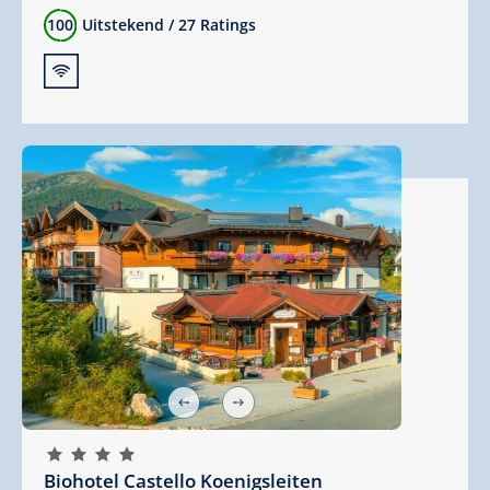
100
Uitstekend
/
27 Ratings
🜉
🞙
🞙
🞙
🞙
Biohotel Castello Koenigsleiten