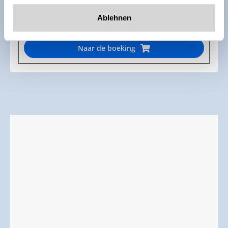
€ 889,20
Ablehnen
incl. logies en ontbijt
Naar de boeking