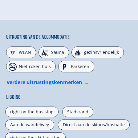
Uitrusting van de accommodatie
🜉
🗔
🍺
WLAN
Sauna
gezinsvriendelijk
🏝
🐈
Niet-roken huis
Parkeren
verdere uitrustingskenmerken
Ligging
right on the bus stop
Stadsrand
Aan de wandelweg
Direct aan de skibus/bushalte
right on the ski-bus stop