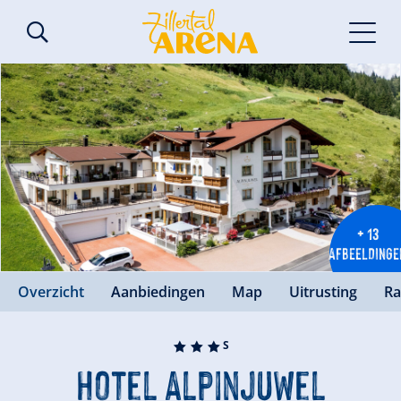
+ 13
AFBEELDINGE
Overzicht
Aanbiedingen
Map
Uitrusting
Ra
🞙
🞙
🞙
S
Hotel Alpinjuwel