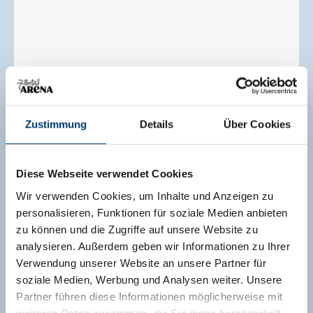
Zustimmung
Details
Über Cookies
Tweepersoonskamer, douche, WC
grootte van de kamer:
25 m² |
Opdrachten:
1 - 3
Diese Webseite verwendet Cookies
mensen |
Slaapkamer:
1
Wir verwenden Cookies, um Inhalte und Anzeigen zu
personalisieren, Funktionen für soziale Medien anbieten
Tweepersoonskamer van ca. 25m2
zu können und die Zugriffe auf unsere Website zu
voor 2-3 personen
analysieren. Außerdem geben wir Informationen zu Ihrer
Verwendung unserer Website an unsere Partner für
Inrichting en uitrusting:
soziale Medien, Werbung und Analysen weiter. Unsere
Partner führen diese Informationen möglicherweise mit
Garderobe met spiegel