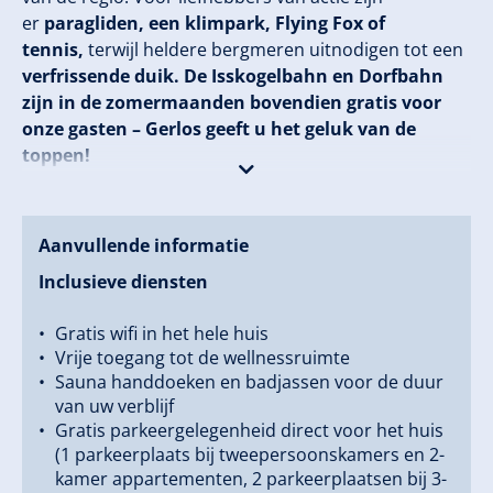
er
paragliden, een klimpark, Flying Fox of
tennis,
terwijl heldere bergmeren uitnodigen tot een
verfrissende duik.
De Isskogelbahn en Dorfbahn
zijn in de zomermaanden bovendien gratis voor
onze gasten – Gerlos geeft u het geluk van de
toppen!
In de winter ontdekt u de
Zillertal Arena,
&nbsp>een
van de grootste
skigebieden
van Oostenrijk, met
Aanvullende informatie
perfect geprepareerde pistes, afwisselende
Inclusieve diensten
afdalingen en moderne liftinstallaties. Buiten de
pistes wachten
romantische winterwandelingen,
Gratis wifi in het hele huis
idyllische langlaufroutes en razendsnelle
Vrije toegang tot de wellnessruimte
rodelbanen.
Onvergetelijke momenten in de sneeuw
Sauna handdoeken en badjassen voor de duur
inbegrepen.
van uw verblijf
Gratis parkeergelegenheid direct voor het huis
Of u nu sportief actief bent of heerlijk ontspant –
(1 parkeerplaats bij tweepersoonskamers en 2-
in Hotel Alpinjuwel Gerlos ervaart u de perfecte
kamer appartementen, 2 parkeerplaatsen bij 3-