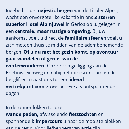
Ingebed in de
majestic bergen
van de Tiroler Alpen,
wacht een onvergetelijke vakantie in ons
3-sterren
superior Hotel Alpinjuwel
in Gerlos op u, gelegen in
een
centrale, maar rustige omgeving.
Bij uw
aankomst voelt u direct de
familiaire sfeer
en voelt u
zich meteen thuis te midden van de adembenemende
bergen.
Of u nu met het gezin komt, op avontuur
gaat wandelen of geniet van de
winterwonderen.
Onze zonnige ligging aan de
Erlebnisreichweg en nabij het dorpscentrum en de
bergliften, maakt ons tot een
ideaal
vertrekpunt
voor zowel actieve als ontspannende
dagen.
In de zomer lokken talloze
wandelpaden,
afwisselende
fietstochten
en
spannende
klimparcours
u naar de mooiste plekken
van de regio. Voor liefhebbers van actie zijn