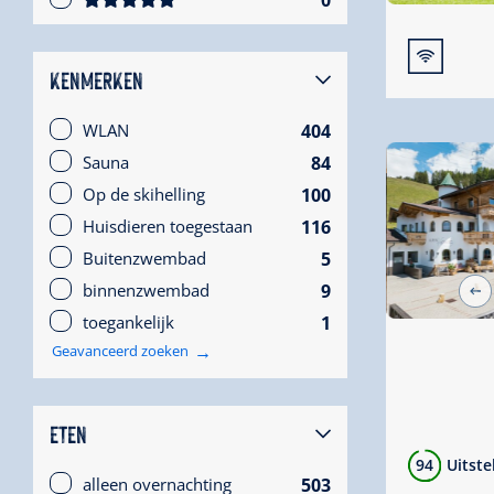
🜉
KENMERKEN
404
WLAN
84
Sauna
100
Op de skihelling
116
Huisdieren toegestaan
5
Buitenzwembad
9
binnenzwembad
1
toegankelijk
Geavanceerd zoeken
ETEN
94
Uitst
503
alleen overnachting