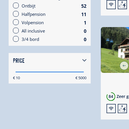
🜉
🞷
52
Ontbijt
11
Halfpension
1
Volpension
0
All inclusive
0
3/4 bord
PRICE
€ 10
€ 5000
84
Zeer 
🜉
🞷