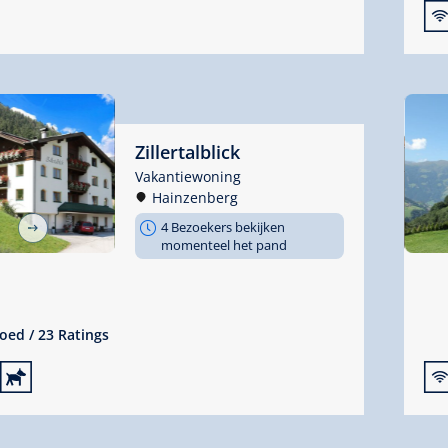

Zillertalblick
Vakantiewoning
Hainzenberg
4 Bezoekers bekijken
momenteel het pand
goed
/
23 Ratings
🔮
