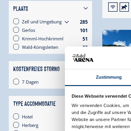
🜉
🔮
PLAATS
285
Zell und Umgebung
101
Gerlos
51
Krimml-Hochkrimml
82
Wald-Königsleiten
KOSTENFREIES STORNO
Zustimmung
2
7 Dagen
Diese Webseite verwendet 
🜉
🞷
TYPE ACCOMMODATIE
Wir verwenden Cookies, um I
und die Zugriffe auf unsere 
18
Hotel
Website an unsere Partner fü
7
Herberg
möglicherweise mit weiteren