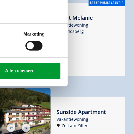
BESTE PRIJSGARANTIE
Apart Melanie
Vakantiewoning
Gerlosberg
Marketing
0
Uitstekend
/
27 Ratings

Alle zulassen
Sunside Apartment
Vakantiewoning
Zell am Ziller