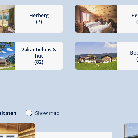
Herberg
Pe
(7)
Vakantiehuis &
Boe
hut
(82)
Show map
ultaten