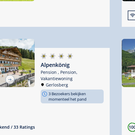

Alpenkönig
Pension ,
Pension,
Vakantiewoning
Gerlosberg
3 Bezoekers bekijken
momenteel het pand
10
ekend
/
33 Ratings