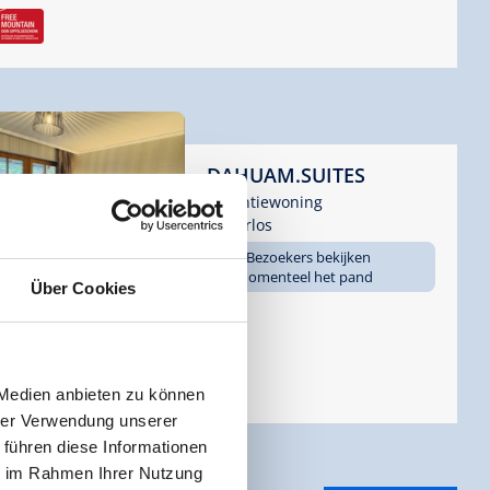
DAHUAM.SUITES
Vakantiewoning
Gerlos
4 Bezoekers bekijken
momenteel het pand
Über Cookies
Uitstekend
/
24 Ratings

🞷
🔮
 Medien anbieten zu können
hrer Verwendung unserer
 führen diese Informationen
ie im Rahmen Ihrer Nutzung