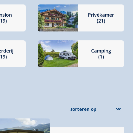
nsion
Privékamer
(19)
(21)
rderij
Camping
(19)
(1)