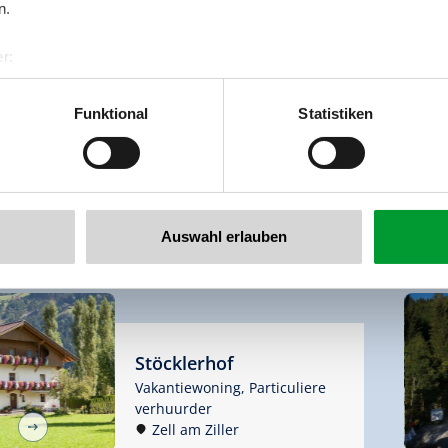
n.
Apart Huditz
r:
Vakantiewoning
al GmbH & Co KG
Zell am Ziller
er
een andere bezoeker kijkt
Funktional
Statistiken
llertalarena.com
momenteel naar de
accommodatie
10

Auswahl erlauben
Stöcklerhof
Vakantiewoning,
Particuliere
verhuurder
Zell am Ziller