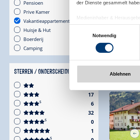
19
Pensioen
der Dienste gesammelt habe
21
Prive Kamer
Medieninhaber & Herausgebe
519
Vakantieappartement
Zeller Bergbahnen Zillert
Einwilligungsauswahl
82
Huisje & Hut
Rohr 23// A-6280 Zell am Zill
Notwendig
19
Boerderij
Tel: +43 5282 7165// info@zi
www.zillertalarena.com
1
Camping
🜉
STERREN / ONDERSCHEIDINGEN
Ablehnen
5
17
S
6
32
S
0
1
S
0