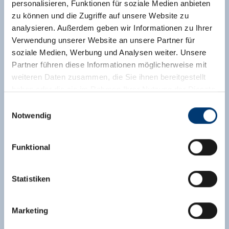
personalisieren, Funktionen für soziale Medien anbieten
zu können und die Zugriffe auf unsere Website zu
analysieren. Außerdem geben wir Informationen zu Ihrer
Verwendung unserer Website an unsere Partner für
Landhaus 4 Jahreszeiten
soziale Medien, Werbung und Analysen weiter. Unsere
Vakantie accommodatie,
Vakantiewoning
Partner führen diese Informationen möglicherweise mit
Krimml
weiteren Daten zusammen, die Sie ihnen bereitgestellt
haben oder die sie im Rahmen Ihrer Nutzung der Dienste
92
Uitstekend
/
23 Ratings
gesammelt haben.
Einwilligungsauswahl
🜉
🔮
Notwendig
Medieninhaber & Herausgeber:
Zeller Bergbahnen Zillertal GmbH & Co KG
Funktional
Rohr 23// A-6280 Zell am Ziller
Tel: +43 5282 7165// info@zillertalarena.com
www.zillertalarena.com
Statistiken
Marketing