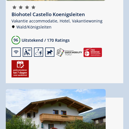
🞙
🞙
🞙
🞙
Biohotel Castello Koenigsleiten
Vakantie accommodatie,
Hotel,
Vakantiewoning
Wald/Königsleiten
96
Uitstekend
/
170 Ratings
🜉
🗔
🞷
🔮