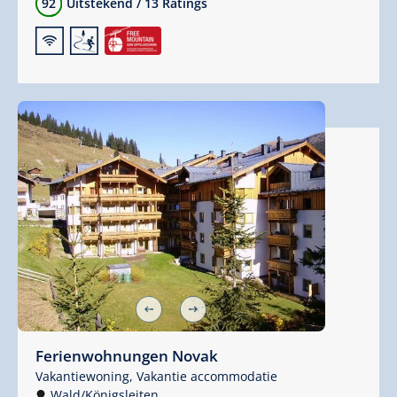
92
Uitstekend
/
13 Ratings
🜉
🞷
Ferienwohnungen Novak
Vakantiewoning,
Vakantie accommodatie
Wald/Königsleiten