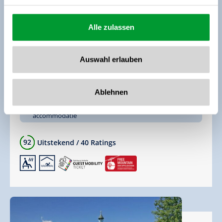
Alle zulassen
Auswahl erlauben
Appartements Sonneck
Vakantiewoning,
Vakantie accommodatie
Wald/Königsleiten
Ablehnen
een andere bezoeker kijkt momenteel naar de
accommodatie
92
Uitstekend
/
40 Ratings
🗔
🅤