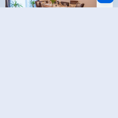
Ferienwohnung Trocker
Vakantie accommodatie,
Vakantiewoning
Krimml
100
Uitstekend
/
11 Ratings
🜉