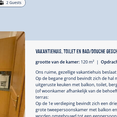
2
Guests
Vakantiehuis, toilet en bad/douche gesc
grootte van de kamer:
120 m² |
Opdrac
Ons ruime, gezellige vakantiehuis beslaat
Op de begane grond bevindt zich de hal m
uitgeruste keuken met balkon, toilet, be
(of woonkamer afhankelijk van de behoeft
terras:
Op de 1e verdieping bevindt zich een dr
grote tweepersoonskamer met balkon en
worden omgebouwd tot een eenpersoon