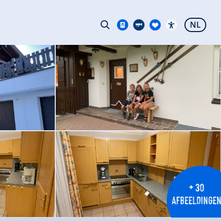
NL
+ 30
AFBEELDINGE