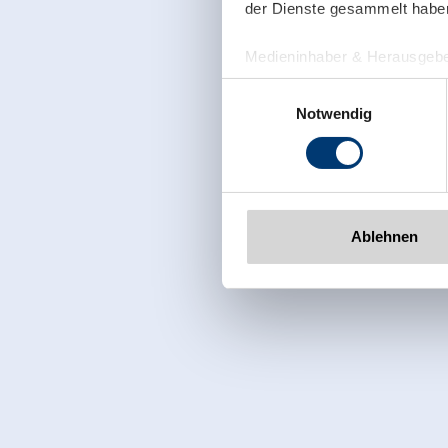
der Dienste gesammelt habe
Medieninhaber & Herausgebe
Zeller Bergbahnen Zillert
Einwilligungsauswahl
Rohr 23// A-6280 Zell am Zill
Notwendig
Tel: +43 5282 7165// info@zi
www.zillertalarena.com
Ablehnen