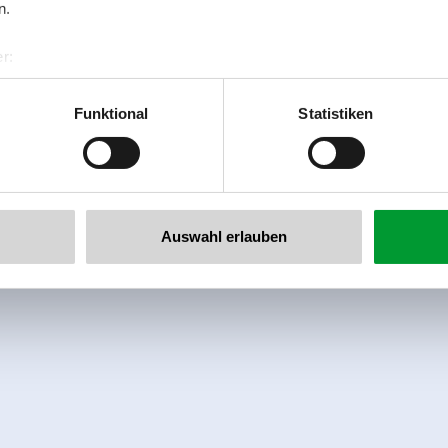
n.
r:
al GmbH & Co KG
er
Funktional
Statistiken
llertalarena.com
Auswahl erlauben