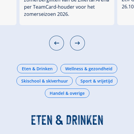
26.10
per TeamCard-houder voor het
zomerseizoen 2026.
Eten & Drinken
Wellness & gezondheid
Skischool & skiverhuur
Sport & vrijetijd
Handel & overige
ETEN & DRINKEN