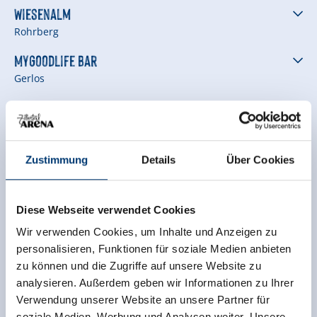
Wiesenalm
Rohrberg
MyGoodLife Bar
Gerlos
WELLNESS & GEZONDHEID
Zustimmung
Details
Über Cookies
Alpenhotel Tirolerhof
Gerlos
Diese Webseite verwendet Cookies
Hotel Edelweiss
Wir verwenden Cookies, um Inhalte und Anzeigen zu
personalisieren, Funktionen für soziale Medien anbieten
Gerlos
zu können und die Zugriffe auf unsere Website zu
MalisGarten - ZillerSeasons
analysieren. Außerdem geben wir Informationen zu Ihrer
Zell am Ziller
Verwendung unserer Website an unsere Partner für
soziale Medien, Werbung und Analysen weiter. Unsere