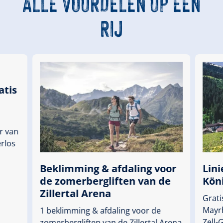
ALLE VOORDELEN OP EEN
RIJ
atis
r van
erlos
Beklimming & afdaling voor
Lini
de zomerbergliften van de
Kön
Zillertal Arena
Grati
Mayr
1 beklimming & afdaling voor de
Zell-
zomerbergliften van de Zillertal Arena