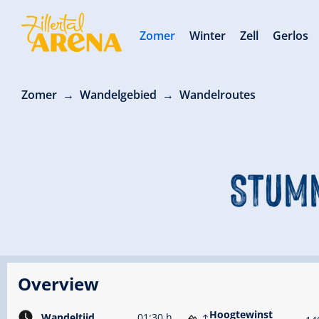
Zomer
Winter
Zell
Gerlos
Zomer
Wandelgebied
Wandelroutes
STUMM
Overview
Hoogtewinst
Wandeltijd
01:30 h