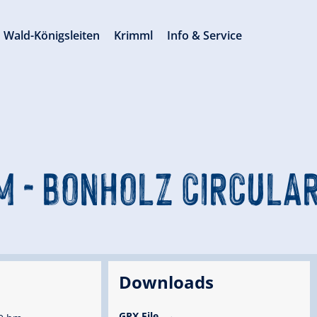
Wald-Königsleiten
Krimml
Info & Service
 - BONHOLZ CIRCULA
Downloads
GPX File