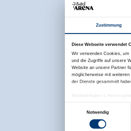
Zustimmung
Diese Webseite verwendet 
Wir verwenden Cookies, um I
und die Zugriffe auf unsere 
Website an unsere Partner fü
möglicherweise mit weiteren
der Dienste gesammelt habe
Medieninhaber & Herausgebe
Zeller Bergbahnen Zillert
Einwilligungsauswahl
Rohr 23// A-6280 Zell am Zill
Notwendig
Tel: +43 5282 7165// info@zi
www.zillertalarena.com