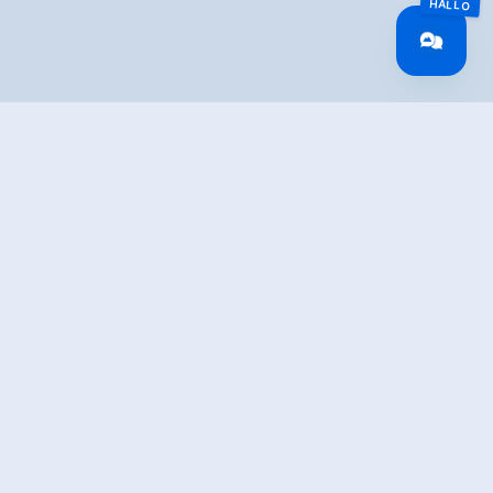
TION
al office in Stumm and head past the school to the
ight at the junction and onto the hiking trail - turn left
rox. 400 m – and follow the steeply climbing trail
of the Cross) until it enters the road. Head right when