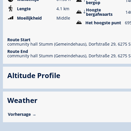
14
bergop
Lengte
4.1 km
Hoogte
14
bergafwaarts
Moeilijkheid
Middle
Het hoogste punt
69
Route Start
community hall Stumm (Gemeindehaus), Dorfstraße 29, 6275
Route End
community hall Stumm (Gemeindehaus), Dorfstraße 29, 6275
Altitude Profile
Weather
Vorhersage