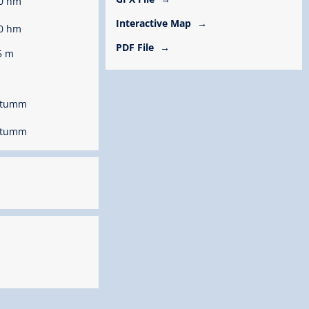
0 hm
Interactive Map
0 hm
PDF File
5 m
 Stumm
 Stumm