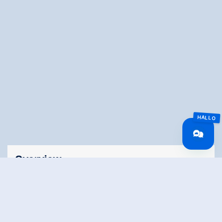
Overview
🅂
Lengte
7 km
Moeilijkheid
Middle
gesneeuwd
Yes