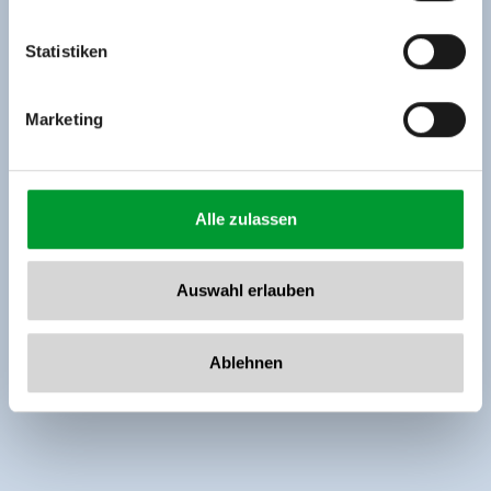
Tel: +43 5282 7165// info@zillertalarena.com
www.zillertalarena.com
Statistiken
Marketing
Alle zulassen
Auswahl erlauben
Ablehnen