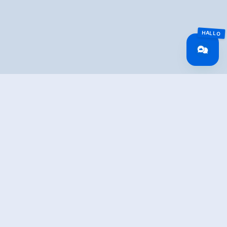
Overview
Wandeltijd
01:15 h
Lengte
4.3 km
Hoogtewinst
25 hm
bergop
Hoogte
25 hm
bergafwaarts
Het hoogste punt
575 m
Route Start