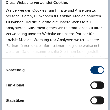
Diese Webseite verwendet Cookies
Wir verwenden Cookies, um Inhalte und Anzeigen zu
personalisieren, Funktionen für soziale Medien anbieten
zu können und die Zugriffe auf unsere Website zu
analysieren. Außerdem geben wir Informationen zu Ihrer
Verwendung unserer Website an unsere Partner für
soziale Medien, Werbung und Analysen weiter. Unsere
Partner führen diese Informationen möglicherweise mit
weiteren Daten zusammen, die Sie ihnen bereitgestellt
haben oder die sie im Rahmen Ihrer Nutzung der Dienste
gesammelt haben.
Einwilligungsauswahl
Notwendig
Medieninhaber & Herausgeber:
Zeller Bergbahnen Zillertal GmbH & Co KG
Funktional
Rohr 23// A-6280 Zell am Ziller
Tel: +43 5282 7165// info@zillertalarena.com
www.zillertalarena.com
Statistiken