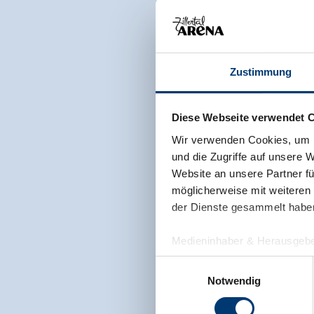
Zustimmung
Diese Webseite verwendet 
Wir verwenden Cookies, um I
und die Zugriffe auf unsere 
Website an unsere Partner fü
möglicherweise mit weiteren
der Dienste gesammelt habe
Medieninhaber & Herausgebe
Zeller Bergbahnen Zillert
Einwilligungsauswahl
Rohr 23// A-6280 Zell am Zill
Notwendig
Tel: +43 5282 7165// info@zi
www.zillertalarena.com