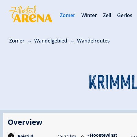
Zomer
Winter
Zell
Gerlos
Zomer
Wandelgebied
Wandelroutes
KRIMML
Overview
Hoogtewinst
Reistijd
19.24 km