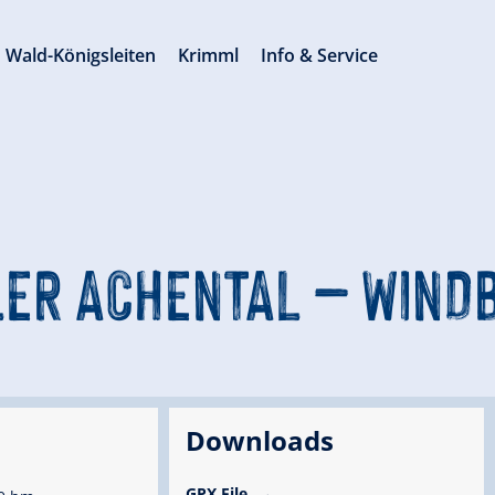
Wald-Königsleiten
Krimml
Info & Service
ER ACHENTAL – WIND
Downloads
GPX File