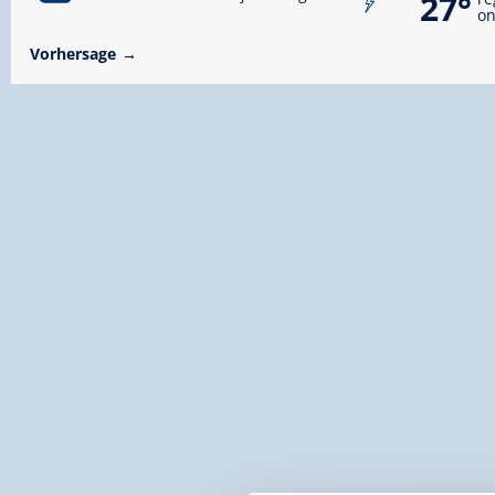
27°
on
Vorhersage