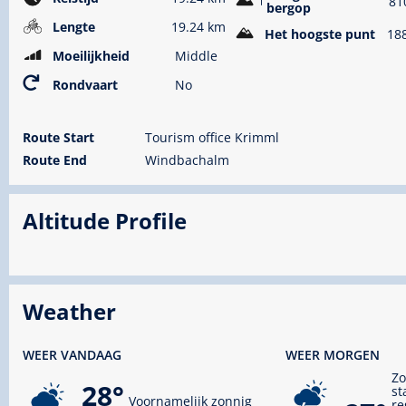
81
bergop
Lengte
19.24 km
Het hoogste punt
18
Moeilijkheid
Middle
Rondvaart
No
Route Start
Tourism office Krimml
Route End
Windbachalm
Altitude Profile
Weather
WEER VANDAAG
WEER MORGEN
Zo
28°
st
Voornamelijk zonnig
re