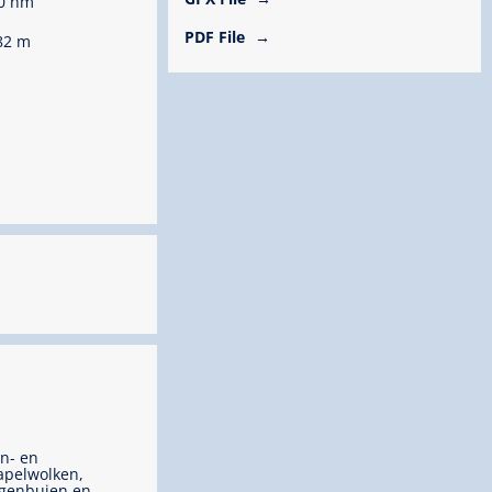
0 hm
PDF File
82 m
n- en
apelwolken,
genbuien en