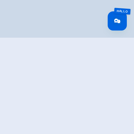
TION
 Achental to the rustic Windbachalm.
e first section leads over the Gerlos Alpine Road. After