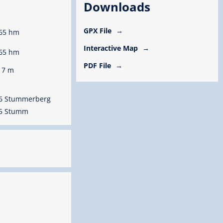
Downloads
GPX File
65 hm
Interactive Map
65 hm
PDF File
17 m
76 Stummerberg
75 Stumm