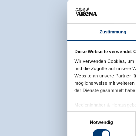
Zustimmung
Diese Webseite verwendet 
Wir verwenden Cookies, um I
und die Zugriffe auf unsere 
Website an unsere Partner fü
möglicherweise mit weiteren
der Dienste gesammelt habe
Medieninhaber & Herausgebe
Zeller Bergbahnen Zillert
Einwilligungsauswahl
Rohr 23// A-6280 Zell am Zill
Notwendig
Tel: +43 5282 7165// info@zi
www.zillertalarena.com