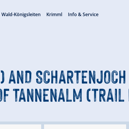
Wald-Königsleiten
Krimml
Info & Service
) AND SCHARTENJOCH 
F TANNENALM (TRAIL 