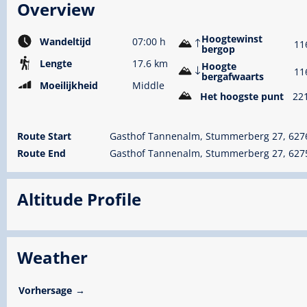
Overview
Hoogtewinst
Wandeltijd
07:00 h
11
bergop
Lengte
17.6 km
Hoogte
11
bergafwaarts
Moeilijkheid
Middle
Het hoogste punt
22
Route Start
Gasthof Tannenalm, Stummerberg 27, 62
Route End
Gasthof Tannenalm, Stummerberg 27, 62
Altitude Profile
Weather
Vorhersage