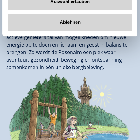
Auswahl erlauben
Fichtenwelt Vital
laat zien dat beweging en
natuurbeleving geen leeftijdsgrenzen kennen. Terwijl
de jongste bezoekers de magische wereld van de
Ablehnen
sparrenelfjes ontdekken, vinden volwassenen en
actieve genieters tal van mogelijkheden om nieuwe
energie op te doen en lichaam en geest in balans te
brengen. Zo wordt de Rosenalm een plek waar
avontuur, gezondheid, beweging en ontspanning
samenkomen in één unieke bergbeleving.