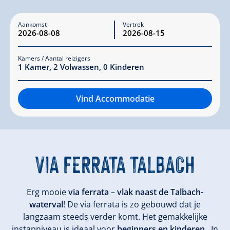
Aankomst
Vertrek
Kamers / Aantal reizigers
1
Kamer
,
2
Volwassen
,
0
Kinderen
Vind Accommodatie
VIA FERRATA
TALBACH
Erg mooie
via ferrata
–
vlak naast de Talbach-
waterval
! De via ferrata is zo gebouwd dat je
langzaam steeds verder komt. Het gemakkelijke
instapniveau is ideaal voor
beginners en kinderen
. In