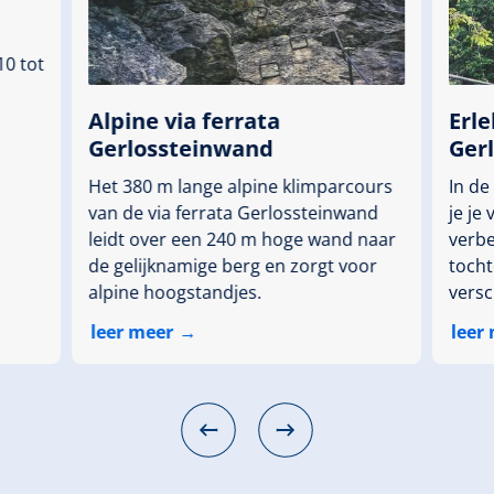
0 tot
Alpine via ferrata
Erl
Gerlossteinwand
Ger
Het 380 m lange alpine klimparcours
In d
van de via ferrata Gerlossteinwand
je je
leidt over een 240 m hoge wand naar
verbe
de gelijknamige berg en zorgt voor
tocht
alpine hoogstandjes.
versc
leer meer
leer