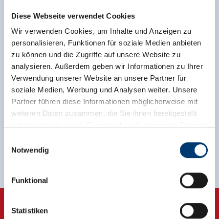
Diese Webseite verwendet Cookies
Wir verwenden Cookies, um Inhalte und Anzeigen zu
personalisieren, Funktionen für soziale Medien anbieten
zu können und die Zugriffe auf unsere Website zu
Terug naar het overzicht
analysieren. Außerdem geben wir Informationen zu Ihrer
Verwendung unserer Website an unsere Partner für
soziale Medien, Werbung und Analysen weiter. Unsere
Partner führen diese Informationen möglicherweise mit
weiteren Daten zusammen, die Sie ihnen bereitgestellt
Meld u nu aan voor de nieuwsbrief!
haben oder die sie im Rahmen Ihrer Nutzung der Dienste
gesammelt haben.
Einwilligungsauswahl
Registreer
Notwendig
Medieninhaber & Herausgeber:
Zeller Bergbahnen Zillertal GmbH & Co KG
Funktional
Rohr 23// A-6280 Zell am Ziller
Tel: +43 5282 7165// info@zillertalarena.com
www.zillertalarena.com
Statistiken