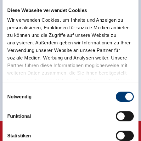
Diese Webseite verwendet Cookies
Wir verwenden Cookies, um Inhalte und Anzeigen zu
personalisieren, Funktionen für soziale Medien anbieten
zu können und die Zugriffe auf unsere Website zu
back to overview
analysieren. Außerdem geben wir Informationen zu Ihrer
Verwendung unserer Website an unsere Partner für
soziale Medien, Werbung und Analysen weiter. Unsere
Partner führen diese Informationen möglicherweise mit
weiteren Daten zusammen, die Sie ihnen bereitgestellt
Sign up for the newsletter now!
haben oder die sie im Rahmen Ihrer Nutzung der Dienste
gesammelt haben.
Einwilligungsauswahl
register
Notwendig
Medieninhaber & Herausgeber:
Zeller Bergbahnen Zillertal GmbH & Co KG
Funktional
Rohr 23// A-6280 Zell am Ziller
Tel: +43 5282 7165// info@zillertalarena.com
www.zillertalarena.com
Statistiken