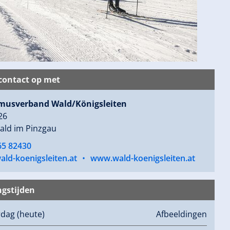
ontact op met
musverband Wald/Königsleiten
26
ald im Pinzgau
65 82430
ld-koenigsleiten.at
•
www.wald-koenigsleiten.at
gstijden
rdag
(heute)
Afbeeldingen