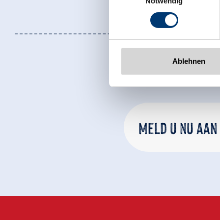
Notwendig
Tel: +43 5282 7165// info@zi
www.zillertalarena.com
Ablehnen
Meld u nu aan