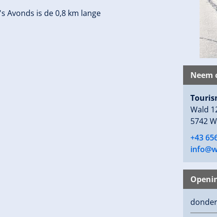
's Avonds is de 0,8 km lange
Neem c
Touris
Wald 1
5742 W
+43 65
info@wa
Openin
donde