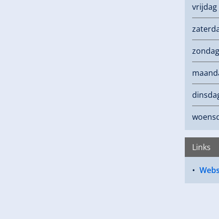
vrijdag
zaterd
zonda
maand
dinsda
woens
Links
Webs