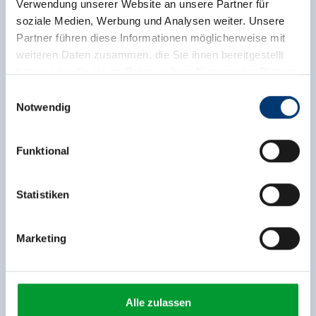
Verwendung unserer Website an unsere Partner für
soziale Medien, Werbung und Analysen weiter. Unsere
Partner führen diese Informationen möglicherweise mit
weiteren Daten zusammen, die Sie ihnen bereitgestellt
haben oder die sie im Rahmen Ihrer Nutzung der Dienste
gesammelt haben.
Einwilligungsauswahl
Notwendig
Medieninhaber & Herausgeber:
Zeller Bergbahnen Zillertal GmbH & Co KG
Funktional
Rohr 23// A-6280 Zell am Ziller
Tel: +43 5282 7165// info@zillertalarena.com
back to overview
www.zillertalarena.com
Statistiken
Marketing
Sign up for the newsletter now!
Alle zulassen
register