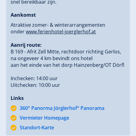
snel bereikbaar zijn.
Een plek te creëren waar gasten niet alleen
Aankomst
aankomen, maar echt willen blijven.
Atraktive zomer- & winterarrangementen
onder
www.ferienhotel-joerglerhof.at
Persoonlijke begeleiding, eerlijke service en een
hartelijke samenwerking bepalen de sfeer van ons
Aanrij route:
huis.
B 169 - Afrit Zell Mitte, rechtdoor richting Gerlos,
na ongeveer 4 km bevindt ons hotel
❄️ IDEAAL GELEGEN IN
aan het einde van het dorp Hainzenberg/OT Dörfl
Inchecken: 14:00 uur
ZOMER EN WINTER
Uitchecken: 10:00 uur
Links
Direct aan het skigebied Gerlosstein (winter)
360° Panorma Jörglerhof° Panorama
Perfecte uitvalsbasis voor wandelingen &
natuurervaringen (zomer)
Vermieter Homepage
Rustige panoramische ligging boven het Zillertal
Standort-Karte
Genot uit het Zillertal – rechtstreeks van onze eigen