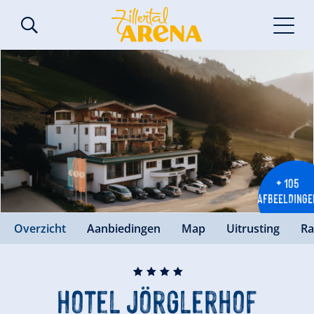
+ 105
AFBEELDINGE
Overzicht
Aanbiedingen
Map
Uitrusting
Ra
🞙
🞙
🞙
🞙
Hotel Jörglerhof