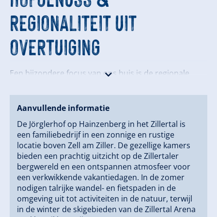
REGIONALITEIT UIT
OVERTUIGING
Een bijzondere focus van ons huis is de regionale
genotskeuken met producten uit onze eigen
landbouw en het Zillertal.
Wij combineren traditionele Tiroler keuken met
Aanvullende informatie
eerlijke "Hofgenuss" – vers, authentiek en
De Jörglerhof op Hainzenberg in het Zillertal is
seizoensgebonden.
een familiebedrijf in een zonnige en rustige
locatie boven Zell am Ziller. De gezellige kamers
‍‍‍ GASTHEER UIT PASSIE
bieden een prachtig uitzicht op de Zillertaler
bergwereld en een ontspannen atmosfeer voor
een verkwikkende vakantiedagen. In de zomer
nodigen talrijke wandel- en fietspaden in de
Al meer dan 35 jaar leidt de familie Fleidl – samen met
omgeving uit tot activiteiten in de natuur, terwijl
onze vier kinderen en een toegewijd team – de
in de winter de skigebieden van de Zillertal Arena
Jörglerhof met een duidelijk doel: