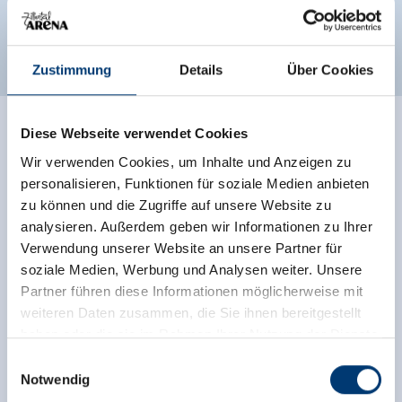
Classificaties
Zustimmung
Details
Über Cookies
Diese Webseite verwendet Cookies
Ratings
Wir verwenden Cookies, um Inhalte und Anzeigen zu
personalisieren, Funktionen für soziale Medien anbieten
zu können und die Zugriffe auf unsere Website zu
analysieren. Außerdem geben wir Informationen zu Ihrer
Verwendung unserer Website an unsere Partner für
soziale Medien, Werbung und Analysen weiter. Unsere
Partner führen diese Informationen möglicherweise mit
weiteren Daten zusammen, die Sie ihnen bereitgestellt
haben oder die sie im Rahmen Ihrer Nutzung der Dienste
Onafhankelijke beoordelingen van de andere
gesammelt haben.
Einwilligungsauswahl
bronnen. TrustYou verzamelt deze beoordelingen en
Notwendig
berekent een gemiddelde van de
Medieninhaber & Herausgeber: