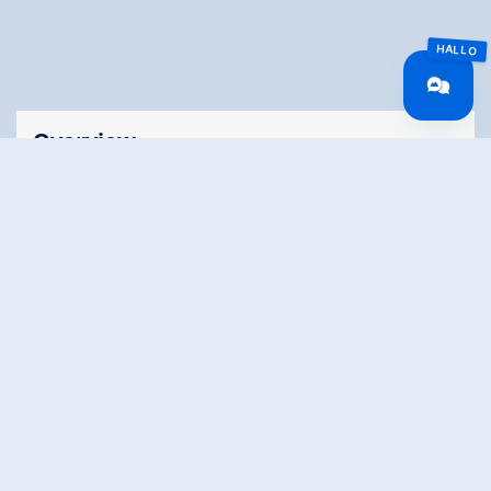
Overview
Reistijd
24.66 km
Lengte
24.66 km
Moeilijkheid
Middle
Rondvaart
No
Hoogtewinst
819 hm
bergop
Hoogte
93 hm
bergafwaarts
Het hoogste punt
1848 m
Route Start
Krimml Tourist Office