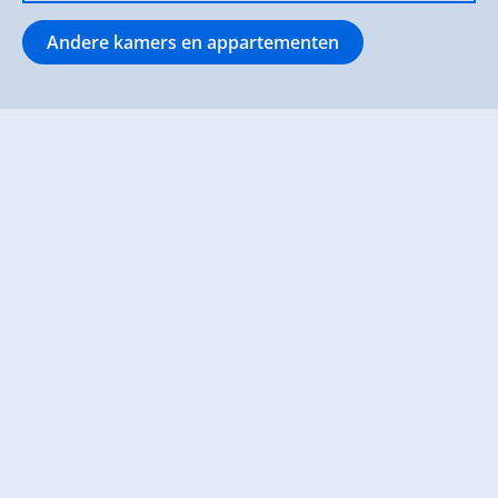
kleine en grote rondwandelingen in het
Andere kamers en appartementen
Kreuzjochgebied van de Zillertal Arena met
pauzemogelijkheden op verschillende alpenweiden.
Met de auto bereikt u populaire uitjes, zoals de
Zillertaler Höhenstraße, de Krimmler Wasserfälle en
het "Gouden Dakterras" in Innsbruck.
We kijken ernaar uit u het leven op de boerderij
dichterbij te brengen!
Uw familie Schweiberer