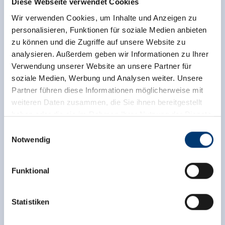
Diese Webseite verwendet Cookies
beoordelingsresultaten.
Wir verwenden Cookies, um Inhalte und Anzeigen zu
personalisieren, Funktionen für soziale Medien anbieten
zu können und die Zugriffe auf unsere Website zu
analysieren. Außerdem geben wir Informationen zu Ihrer
Verwendung unserer Website an unsere Partner für
soziale Medien, Werbung und Analysen weiter. Unsere
Partner führen diese Informationen möglicherweise mit
weiteren Daten zusammen, die Sie ihnen bereitgestellt
haben oder die sie im Rahmen Ihrer Nutzung der Dienste
gesammelt haben.
Einwilligungsauswahl
Notwendig
Medieninhaber & Herausgeber:
Zeller Bergbahnen Zillertal GmbH & Co KG
Funktional
Rohr 23// A-6280 Zell am Ziller
Tel: +43 5282 7165// info@zillertalarena.com
www.zillertalarena.com
Statistiken