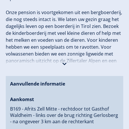
Onze pension is voortgekomen uit een bergboerderij,
die nog steeds intact is. We laten uw gezin graag het
dagelijks leven op een boerderij in Tirol zien. Bezoek
de kinderboerderij met veel kleine dieren of help met
het melken en voeden van de dieren. Voor kinderen
hebben we een speelplaats om te ravotten. Voor
volwassenen bieden we een zonnige ligweide met
panoramisch uitzicht op de Zillertaler Alpen en een
blotevoetenpad om te ontspannen.
Wat een echte Zillertaler boer is, heeft ook zijn eigen
Aanvullende informatie
distilleerderij, waarvan er nog maar zeer weinig zijn.
Het is een echte tip om een schnapsje van de
Aankomst
Schösserhof te 'veroveren'! Marianna Schweiberer
B169 - Afrits Zell Mitte - rechtdoor tot Gasthof
nodigt u graag uit voor een welkomst-schnapsje en
Waldheim - links over de brug richting Gerlosberg
een interessante rondleiding door de distilleerderij!
- na ongeveer 3 km aan de rechterkant