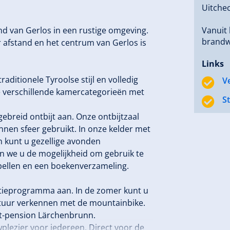
Uitchec
and van Gerlos in een rustige omgeving.
Vanuit 
brandwe
er afstand en het centrum van Gerlos is
Links
aditionele Tyroolse stijl en volledig
V
ie verschillende kamercategorieën met
S
gebreid ontbijt aan. Onze ontbijtzaal
nen sfeer gebruikt. In onze kelder met
n kunt u gezellige avonden
n we u de mogelijkheid om gebruik te
spellen en een boekenverzameling.
antieprogramma aan. In de zomer kunt u
natuur verkennen met de mountainbike.
t-pension Lärchenbrunn.
wplezier voor iedereen. Direct voor de