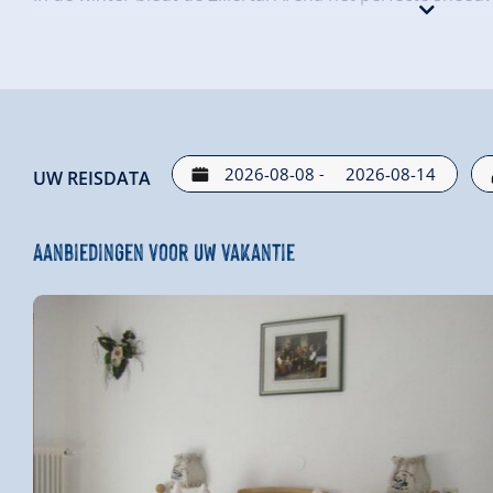
deur stopt de gratis skibus. In 5 minuten bereikt u gem
Zillertal, de Zillertal Arena. Hier kunt u 143 pistekilom
Voor langlaufers begint de loipe bij de Isskogelbahn e
de deur beginnen met wandelen.
Wij informeren u graag over de actuele aanbiedingen in 
-
UW REISDATA
U bent van harte welkom in de Pension Lärchenbrunn
Uw familie Kussegg uit Gerlos
Aanbiedingen voor uw vakantie