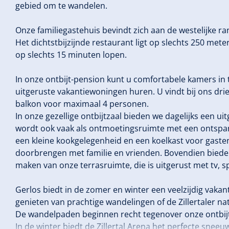
gebied om te wandelen.
Onze familiegastehuis bevindt zich aan de westelijke r
Het dichtstbijzijnde restaurant ligt op slechts 250 met
op slechts 15 minuten lopen.
In onze ontbijt-pension kunt u comfortabele kamers in tr
uitgeruste vakantiewoningen huren. U vindt bij ons dr
balkon voor maximaal 4 personen.
In onze gezellige ontbijtzaal bieden we dagelijks een uit
wordt ook vaak als ontmoetingsruimte met een ontspan
een kleine kookgelegenheid en een koelkast voor gaste
doorbrengen met familie en vrienden. Bovendien biede
maken van onze terrasruimte, die is uitgerust met tv, 
Gerlos biedt in de zomer en winter een veelzijdig vak
genieten van prachtige wandelingen of de Zillertaler 
De wandelpaden beginnen recht tegenover onze ontbij
In de winter biedt de Zillertal Arena het perfecte sneeu