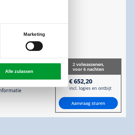
r:
1
Marketing
 gezellige
 kamer van de ouders.
2 volwassenen,
voor 6 nachten
Alle zulassen
€ 652,20
incl. logies en ontbijt
informatie
Aanvraag sturen