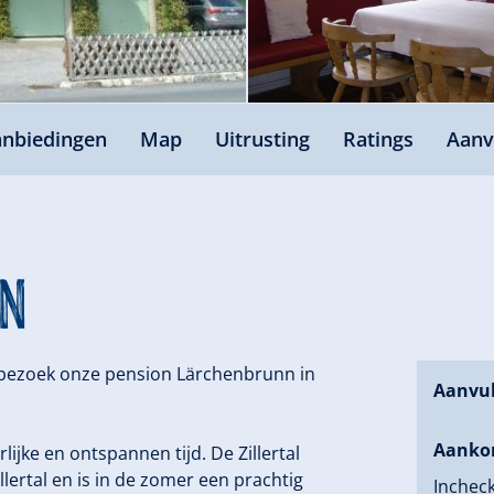
nbiedingen
Map
Uitrusting
Ratings
Aanv
n
 bezoek onze pension Lärchenbrunn in
Aanvul
Aanko
rlijke en ontspannen tijd. De Zillertal
lertal en is in de zomer een prachtig
Incheck