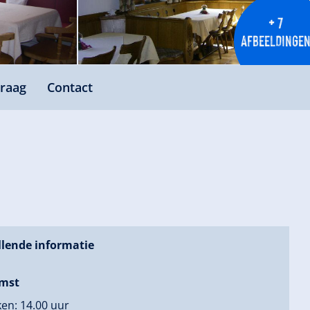
+ 7
AFBEELDINGE
raag
Contact
lende informatie
mst
en: 14.00 uur