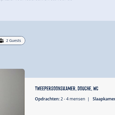
akkelijk het sneeuwparadijs van het
eters verkennen op ski's of snowboard.
n winterwandelaars kunnen direct voor
de Zillertal Arena.
2
Guests
Tweepersoonskamer, douche, WC
Opdrachten:
2 - 4 mensen |
Slaapkame