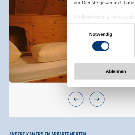
der Dienste gesammelt habe
Medieninhaber & Herausgebe
Zeller Bergbahnen Zillert
Einwilligungsauswahl
Rohr 23// A-6280 Zell am Zill
Notwendig
Tel: +43 5282 7165// info@zi
www.zillertalarena.com
Ablehnen
ANDERE KAMERS EN APPARTEMENTEN