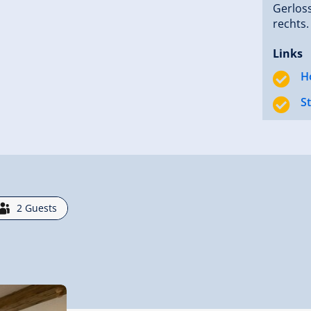
Gerloss
rechts.
Links
H
S
2
Guests