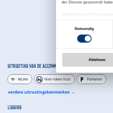
der Dienste gesammelt habe
Medieninhaber & Herausgebe
Zeller Bergbahnen Zillert
Einwilligungsauswahl
Rohr 23// A-6280 Zell am Zill
Notwendig
Tel: +43 5282 7165// info@zi
www.zillertalarena.com
Ablehnen
Uitrusting van de accommodatie
🜉
🏝
🐈
WLAN
Niet-roken huis
Parkeren
verdere uitrustingskenmerken
Ligging