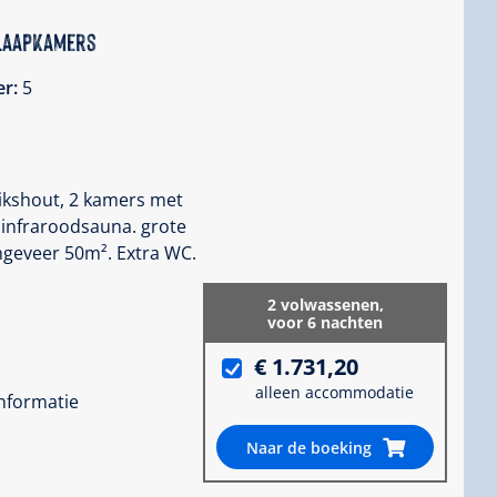
slaapkamers
er:
5
ikshout, 2 kamers met
infraroodsauna. grote
eveer 50m². Extra WC.
2 volwassenen,
voor 6 nachten
€ 1.731,20
alleen accommodatie
informatie
Naar de boeking