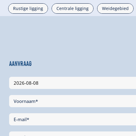
Rustige ligging
Centrale ligging
Weidegebied
Aanvraag
Voornaam*
E-mail*