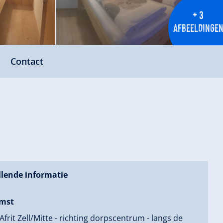
+ 3
AFBEELDINGE
Contact
lende informatie
mst
 Afrit Zell/Mitte - richting dorpscentrum - langs de