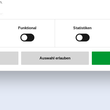
n.
r:
al GmbH & Co KG
er
Funktional
Statistiken
llertalarena.com
Auswahl erlauben