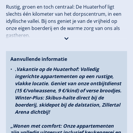
Rustig, groen en toch centraal: De Huaterhof ligt
slechts één kilometer van het dorpscentrum, in een
idyllische vallei. Bij ons geniet je van de vrijheid op
onze eigen boerderij en de warme zorg van ons als
gastheren.
Winterhoogtepunt: Vergeet het zoeken naar een
parkeerplaats!
Aanvullende informatie
.Vakantie op de Huaterhof: Volledig
De gratis skibus stopt direct bij het huis en brengt je
ingerichte appartementen op een rustige,
in een paar minuten naar de Zillertal Arena, het
vlakke locatie. Geniet van onze ontbijtdienst
grootste skigebied van de vallei. Of het nu gaat om
(15 €/volwassene, 9 €/kind) of verse broodjes.
First Lines op de piste, rodelplezier of wellness in de
Winter-Plus: Skibus-halte direct bij de
thermen – de winter bij ons is legendarisch.Zom
boerderij, skidepot bij de dalstation, Zillertal
geluksgevoel: Wanneer de alpenrozen bloeien,
Arena dichtbij!
verandert het Zillertal in een avonturenspeeltuin.
Wandelen, klimmen, fietsen of gewoon in de tuin
„Wonen met comfort: Onze appartementen
relaxed genieten – bij ons vindt iedereen zijn
zijn volledig uitgerust inclusief keukengerei en