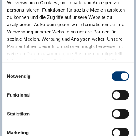
Wir verwenden Cookies, um Inhalte und Anzeigen zu
🍺
🏝
personalisieren, Funktionen für soziale Medien anbieten
gezinsvriendelijk
Niet-roken huis
zu können und die Zugriffe auf unsere Website zu
🐈
analysieren. Außerdem geben wir Informationen zu Ihrer
Parkeren
Verwendung unserer Website an unsere Partner für
soziale Medien, Werbung und Analysen weiter. Unsere
verdere uitrustingskenmerken
Partner führen diese Informationen möglicherweise mit
weiteren Daten zusammen, die Sie ihnen bereitgestellt
Ligging
haben oder die sie im Rahmen Ihrer Nutzung der Dienste
gesammelt haben.
Einwilligungsauswahl
Direct aan de skibus/bushalte
Notwendig
Medieninhaber & Herausgeber:
In de buurt van het bos
Weidegebied
Zeller Bergbahnen Zillertal GmbH & Co KG
Funktional
right on the ski-bus stop
Aan de wandelweg
Rohr 23// A-6280 Zell am Ziller
Tel: +43 5282 7165// info@zillertalarena.com
gelegen in het dal
Centrale ligging
www.zillertalarena.com
Statistiken
Direct aan het fietspad
Rustige ligging
Marketing
right on the bus stop
Stadsrand