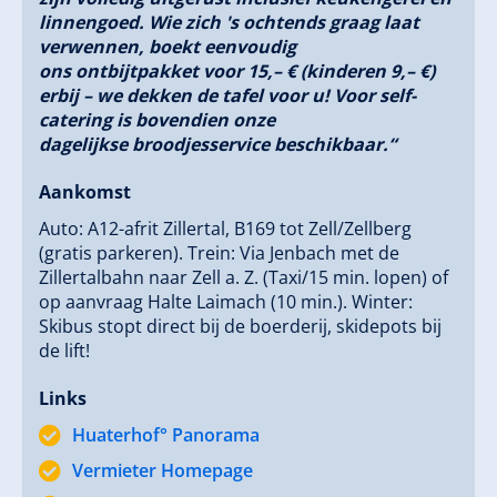
ritme.Jullie all-in zorgeloos pakket:
linnengoed. Wie zich 's ochtends graag laat
verwennen, boekt eenvoudig
5 ruime appartementen in moderne landhuisstijl.
ons ontbijtpakket voor 15,– € (kinderen 9,– €)
Perfecte locatie voor elk seizoen.
erbij – we dekken de tafel voor u! Voor self-
“Vakantie op de boerderij, maar met het comfort
catering is bovendien onze
van vandaag.”
dagelijkse broodjesservice beschikbaar.“
Aankomst
Wij kijken ernaar uit om jullie een onvergetelijke tijd te
bezorgen!Tot snel in de Huaterhof,
Auto: A12-afrit Zillertal, B169 tot Zell/Zellberg
Jullie familie Hotter
(gratis parkeren). Trein: Via Jenbach met de
Zillertalbahn naar Zell a. Z. (Taxi/15 min. lopen) of
op aanvraag Halte Laimach (10 min.). Winter:
Skibus stopt direct bij de boerderij, skidepots bij
de lift!
Links
Huaterhof° Panorama
Vermieter Homepage