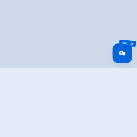
Overview
Wandeltijd
02:30 h
Lengte
4.64 km
Moeilijkheid
Middle
Hoogtewinst
503 hm
bergop