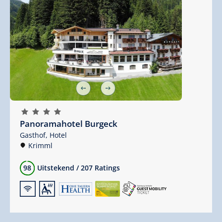
🞙
🞙
🞙
🞙
Panoramahotel Burgeck
Gasthof,
Hotel
Krimml
98
Uitstekend
/
207 Ratings
🜉
🗔