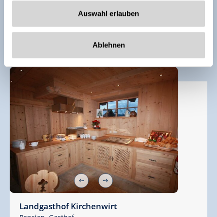
96
Uitstekend
/
141 Ratings
Auswahl erlauben
🜉
🗔
🔮
Ablehnen
Landgasthof Kirchenwirt