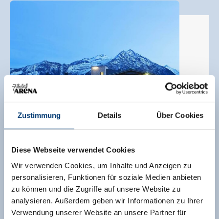
Zustimmung
Details
Über Cookies
🞙
🞙
🞙
Hotel Filzstein
Diese Webseite verwendet Cookies
Berghotel / Berggasthof,
Gasthof,
Vakantiewoning,
Wir verwenden Cookies, um Inhalte und Anzeigen zu
Hotel
personalisieren, Funktionen für soziale Medien anbieten
Hochkrimml
zu können und die Zugriffe auf unsere Website zu
analysieren. Außerdem geben wir Informationen zu Ihrer
94
Uitstekend
/
157 Ratings
Verwendung unserer Website an unsere Partner für