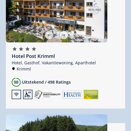
🞙
🞙
🞙
🞙
Hotel Post Krimml
Hotel,
Gasthof,
Vakantiewoning,
Aparthotel
Krimml
98
Uitstekend
/
498 Ratings
🜉
🗔