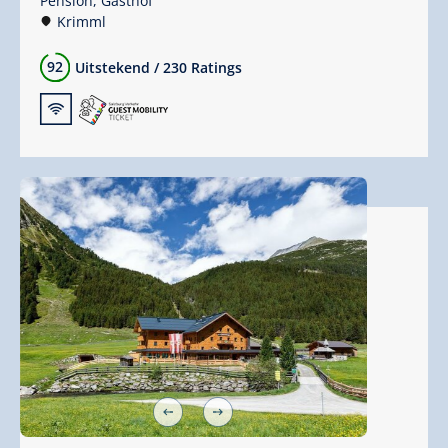
Pension,
Gasthof
Krimml
92
Uitstekend
/
230 Ratings
🜉